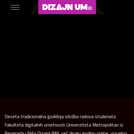
Deveta tradicionalna godišnja izložba radova studenata
Fakulteta digitalnih umetnosti Univerziteta Metropolitan iz
Beograda i Niša DizajnUM9, već drugu godinu online, vizuelno