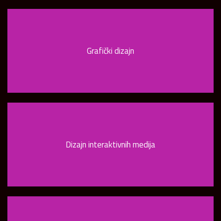
Grafički dizajn
Dizajn interaktivnih medija