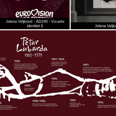
Jelena Veljković - AD240 - Vizuelni
identitet 6
Jelena Veljko