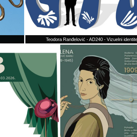
Teodora Ranđelović - AD240 - Vizuelni identite