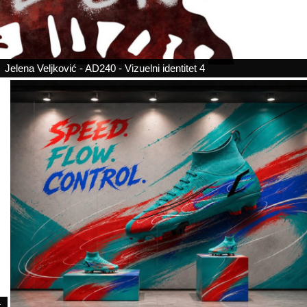
Jelena Veljković - AD240 - Vizuelni identitet 4
t