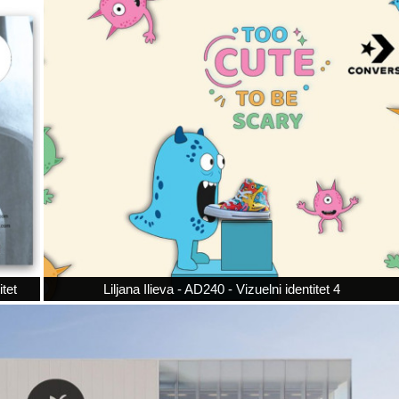
itet
Liljana Ilieva - AD240 - Vizuelni identitet 4