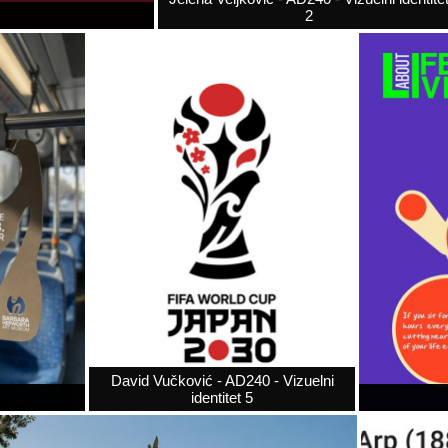
2
David Vučković - AD240 - Vizuelni
identitet 5