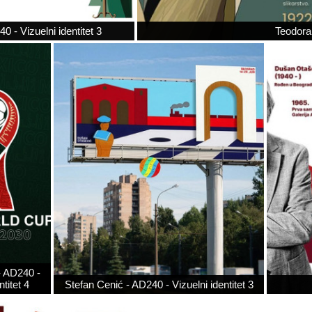
 - Vizuelni identitet 3
Teodora 
- AD240 -
ntitet 4
Stefan Cenić - AD240 - Vizuelni identitet 3